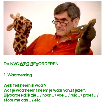
De NVC
W
E
G
B
E
V
ORDEREN
1.
W
aarneming
Welk feit neem ik waar?
Wat je waarneemt neem je waar vanuit jezelf.
Bijvoorbeeld: ik zie ... / hoor ... / voel ... / ruik ... / proef ... /
stoor me aan ... / etc.